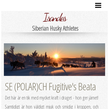
SENASTE NYTT
Isandes
VÅRA VALPAR
NYHETSARKIV
Siberian Husky Athletes
MÅNADENS BILD
VÅRA HUNDAR
OM OSS
KONTAKTA
SE (POLAR)CH Fugitive's Beata
Det här är en tik med mycket kraft i draget - hon ger järnet!
Samtidigt är hon väldigt mjuk och smidig i kroppen, och