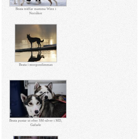
Beata träffar mamma Winx i
Norråker
Beata i morgondimman
Beata pustar ut efter SM-silver i MD,
Gafsele