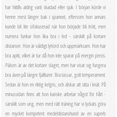
har hittills aldrig varit skadad eller sjuk. I början körde vi
henne mest längre bak i spannet, eftersom hon annars
kunde bli lite ofokuserad när hon började bli trött, men
numera funkar hon lika bra i led - särskilt på kortare
distanser. Hon är väldigt lyhörd och uppmärksam. Hon har
bra aptit, vilket är tur då hon inte sparar på energin precis.
Pälsen är av det kortare slaget, men har visat sig fungera
bra även på längre fjällturer. Bra tassar, gott temperament.
Sedan är hon en riktig kelgris, och älskar att sitta i knät. På
minussidan finns att hon kanske arbetar något för hårt -
särskilt som ung, men med rätt träning har vi lyckats göra
en mycket kompetent medeldistanshund av en superb