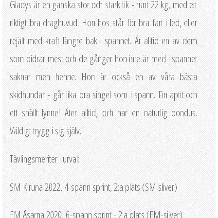
Gladys är en ganska stor och stark tik - runt 22 kg, med ett
riktigt bra draghuvud. Hon hos står för bra fart i led, eller
rejält med kraft längre bak i spannet. Är alltid en av dem
som bidrar mest och de gånger hon inte är med i spannet
saknar men henne. Hon är också en av våra bästa
skidhundar - går lika bra singel som i spann. Fin aptit och
ett snällt lynne! Äter alltid, och har en naturlig pondus.
Väldigt trygg i sig själv.
Tävlingsmeriter i urval:
SM Kiruna 2022, 4-spann sprint, 2:a plats (SM sliver)
EM Åsarna 2020, 6-spann sprint - 2:a plats (EM-silver)