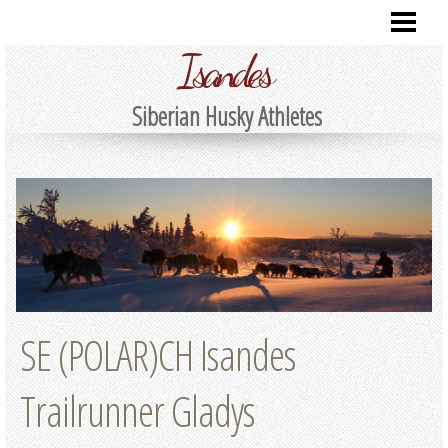
SENASTE NYTT
Isandes
VÅRA VALPAR
NYHETSARKIV
Siberian Husky Athletes
MÅNADENS BILD
VÅRA HUNDAR
OM OSS
KONTAKTA
SE (POLAR)CH Isandes
Trailrunner Gladys